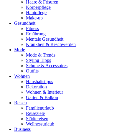
Haare & Frisuren
Körperpflege
Hautpflege
Make-up
Gesundheit
Fitness
Ernährung
Mentale Gesundheit
Krankheit & Beschwerden
Mode
Mode & Trends
Styling-Tipps
Schuhe & Accessoires
Outfits
Wohnen
Haushaltstipps
Dekoration
Wohnen & Interieur
Garten & Balkon
Reisen
Familienurlaub
Reiseziele
Städtereisen
Wellnessurlaub
Business