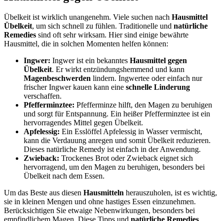
Übelkeit ist wirklich unangenehm. Viele suchen nach
Hausmittel
Übelkeit
, um sich schnell zu fühlen. Traditionelle und
natürliche
Remedies
sind oft sehr wirksam. Hier sind einige bewährte
Hausmittel, die in solchen Momenten helfen können:
Ingwer:
Ingwer ist ein bekanntes
Hausmittel gegen
Übelkeit
. Er wirkt entzündungshemmend und kann
Magenbeschwerden
lindern. Ingwertee oder einfach nur
frischer Ingwer kauen kann eine
schnelle Linderung
verschaffen.
Pfefferminztee:
Pfefferminze hilft, den Magen zu beruhigen
und sorgt für Entspannung. Ein heißer Pfefferminztee ist ein
hervorragendes Mittel gegen Übelkeit.
Apfelessig:
Ein Esslöffel Apfelessig in Wasser vermischt,
kann die Verdauung anregen und somit Übelkeit reduzieren.
Dieses natürliche Remedy ist einfach in der Anwendung.
Zwieback:
Trockenes Brot oder Zwieback eignet sich
hervorragend, um den Magen zu beruhigen, besonders bei
Übelkeit nach dem Essen.
Um das Beste aus diesen
Hausmitteln
herauszuholen, ist es wichtig,
sie in kleinen Mengen und ohne hastiges Essen einzunehmen.
Berücksichtigen Sie etwaige Nebenwirkungen, besonders bei
empfindlichem Magen. Diese Tipps und
natürliche Remedies