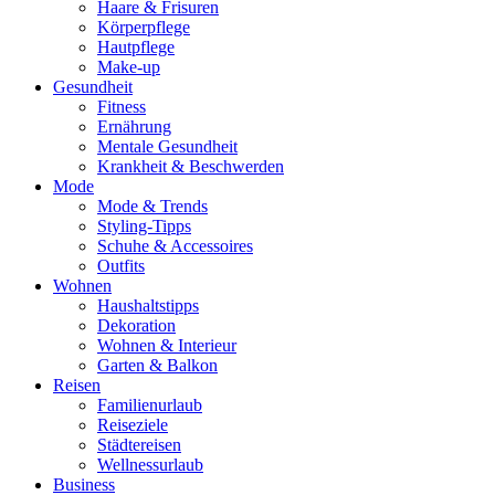
Haare & Frisuren
Körperpflege
Hautpflege
Make-up
Gesundheit
Fitness
Ernährung
Mentale Gesundheit
Krankheit & Beschwerden
Mode
Mode & Trends
Styling-Tipps
Schuhe & Accessoires
Outfits
Wohnen
Haushaltstipps
Dekoration
Wohnen & Interieur
Garten & Balkon
Reisen
Familienurlaub
Reiseziele
Städtereisen
Wellnessurlaub
Business