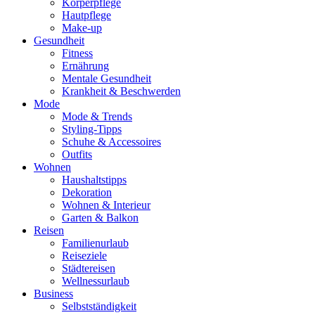
Körperpflege
Hautpflege
Make-up
Gesundheit
Fitness
Ernährung
Mentale Gesundheit
Krankheit & Beschwerden
Mode
Mode & Trends
Styling-Tipps
Schuhe & Accessoires
Outfits
Wohnen
Haushaltstipps
Dekoration
Wohnen & Interieur
Garten & Balkon
Reisen
Familienurlaub
Reiseziele
Städtereisen
Wellnessurlaub
Business
Selbstständigkeit