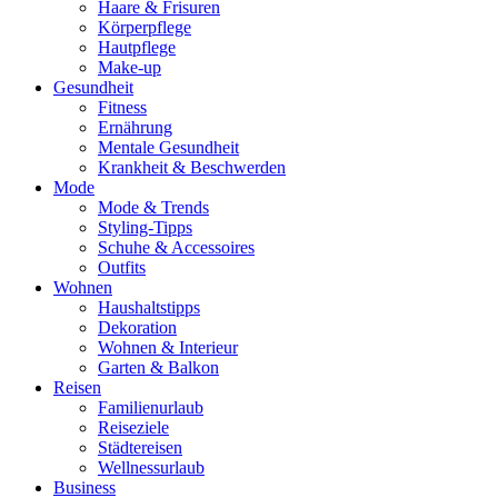
Haare & Frisuren
Körperpflege
Hautpflege
Make-up
Gesundheit
Fitness
Ernährung
Mentale Gesundheit
Krankheit & Beschwerden
Mode
Mode & Trends
Styling-Tipps
Schuhe & Accessoires
Outfits
Wohnen
Haushaltstipps
Dekoration
Wohnen & Interieur
Garten & Balkon
Reisen
Familienurlaub
Reiseziele
Städtereisen
Wellnessurlaub
Business