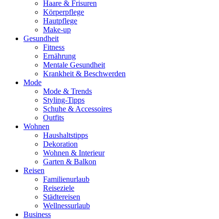
Haare & Frisuren
Körperpflege
Hautpflege
Make-up
Gesundheit
Fitness
Ernährung
Mentale Gesundheit
Krankheit & Beschwerden
Mode
Mode & Trends
Styling-Tipps
Schuhe & Accessoires
Outfits
Wohnen
Haushaltstipps
Dekoration
Wohnen & Interieur
Garten & Balkon
Reisen
Familienurlaub
Reiseziele
Städtereisen
Wellnessurlaub
Business