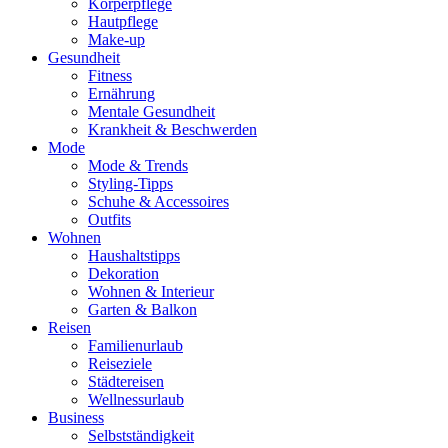
Körperpflege
Hautpflege
Make-up
Gesundheit
Fitness
Ernährung
Mentale Gesundheit
Krankheit & Beschwerden
Mode
Mode & Trends
Styling-Tipps
Schuhe & Accessoires
Outfits
Wohnen
Haushaltstipps
Dekoration
Wohnen & Interieur
Garten & Balkon
Reisen
Familienurlaub
Reiseziele
Städtereisen
Wellnessurlaub
Business
Selbstständigkeit