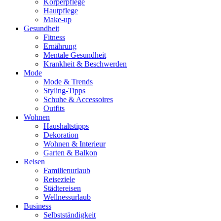
Körperpflege
Hautpflege
Make-up
Gesundheit
Fitness
Ernährung
Mentale Gesundheit
Krankheit & Beschwerden
Mode
Mode & Trends
Styling-Tipps
Schuhe & Accessoires
Outfits
Wohnen
Haushaltstipps
Dekoration
Wohnen & Interieur
Garten & Balkon
Reisen
Familienurlaub
Reiseziele
Städtereisen
Wellnessurlaub
Business
Selbstständigkeit