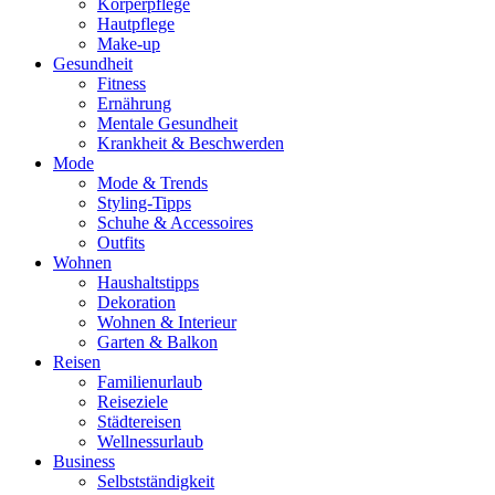
Körperpflege
Hautpflege
Make-up
Gesundheit
Fitness
Ernährung
Mentale Gesundheit
Krankheit & Beschwerden
Mode
Mode & Trends
Styling-Tipps
Schuhe & Accessoires
Outfits
Wohnen
Haushaltstipps
Dekoration
Wohnen & Interieur
Garten & Balkon
Reisen
Familienurlaub
Reiseziele
Städtereisen
Wellnessurlaub
Business
Selbstständigkeit