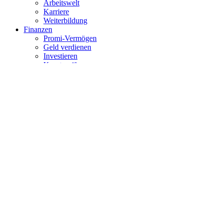
Arbeitswelt
Karriere
Weiterbildung
Finanzen
Promi-Vermögen
Geld verdienen
Investieren
Kryptowährungen
Technologie
Apps & Gaming
Gadgets & Geräte
Software & Tools
KI & Zukunftstechnologien