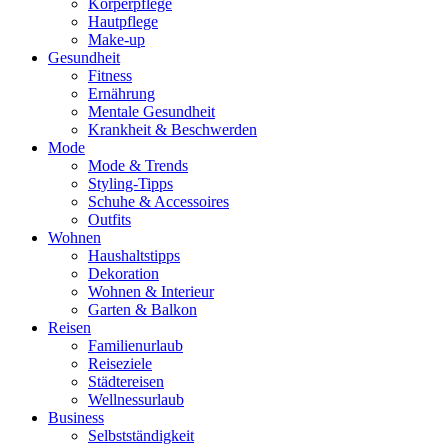
Körperpflege
Hautpflege
Make-up
Gesundheit
Fitness
Ernährung
Mentale Gesundheit
Krankheit & Beschwerden
Mode
Mode & Trends
Styling-Tipps
Schuhe & Accessoires
Outfits
Wohnen
Haushaltstipps
Dekoration
Wohnen & Interieur
Garten & Balkon
Reisen
Familienurlaub
Reiseziele
Städtereisen
Wellnessurlaub
Business
Selbstständigkeit