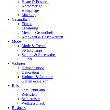
Haare & Frisuren
Körperpflege
Hautpflege
Make-up
Gesundheit
Fitness
Ernährung
Mentale Gesundheit
Krankheit & Beschwerden
Mode
Mode & Trends
Styling-Tipps
Schuhe & Accessoires
Outfits
Wohnen
Haushaltstipps
Dekoration
Wohnen & Interieur
Garten & Balkon
Reisen
Familienurlaub
Reiseziele
Städtereisen
Wellnessurlaub
Business