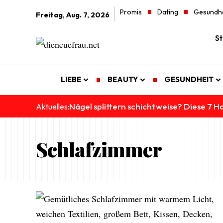
Promis
Dating
Gesundhe
Freitag, Aug. 7, 2026
St
LIEBE
BEAUTY
GESUNDHEIT
Nägel splittern schichtweise? Diese 7 Ha
Aktuelles:
Schlafzimmer