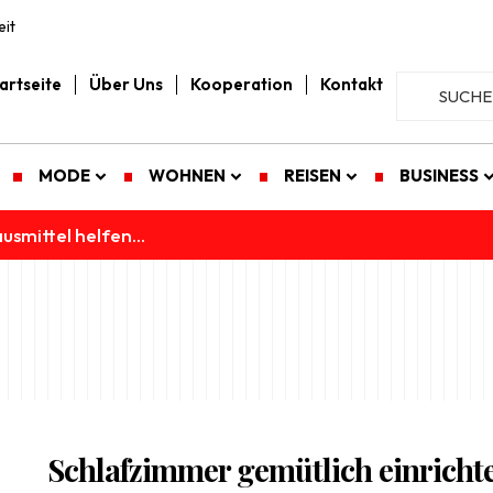
it
artseite
Über Uns
Kooperation
Kontakt
MODE
WOHNEN
REISEN
BUSINESS
usmittel helfen...
Schlafzimmer gemütlich einricht