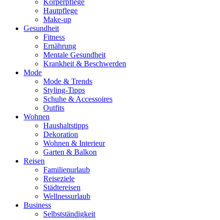
Körperpflege
Hautpflege
Make-up
Gesundheit
Fitness
Ernährung
Mentale Gesundheit
Krankheit & Beschwerden
Mode
Mode & Trends
Styling-Tipps
Schuhe & Accessoires
Outfits
Wohnen
Haushaltstipps
Dekoration
Wohnen & Interieur
Garten & Balkon
Reisen
Familienurlaub
Reiseziele
Städtereisen
Wellnessurlaub
Business
Selbstständigkeit