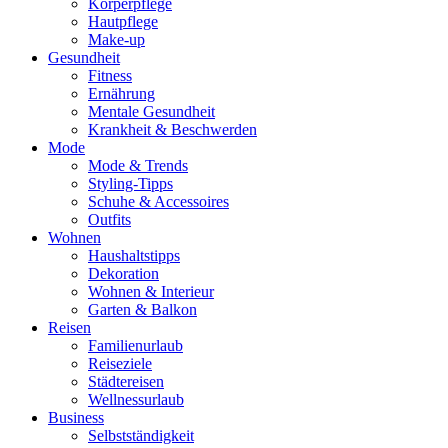
Körperpflege
Hautpflege
Make-up
Gesundheit
Fitness
Ernährung
Mentale Gesundheit
Krankheit & Beschwerden
Mode
Mode & Trends
Styling-Tipps
Schuhe & Accessoires
Outfits
Wohnen
Haushaltstipps
Dekoration
Wohnen & Interieur
Garten & Balkon
Reisen
Familienurlaub
Reiseziele
Städtereisen
Wellnessurlaub
Business
Selbstständigkeit