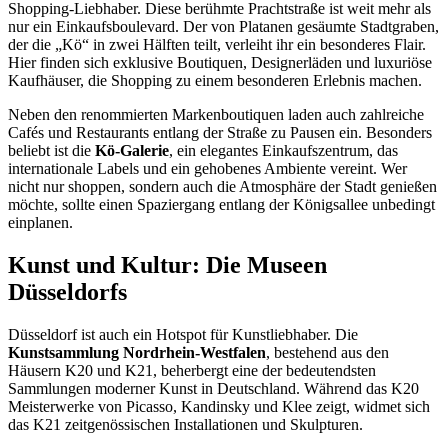
Shopping-Liebhaber. Diese berühmte Prachtstraße ist weit mehr als
nur ein Einkaufsboulevard. Der von Platanen gesäumte Stadtgraben,
der die „Kö“ in zwei Hälften teilt, verleiht ihr ein besonderes Flair.
Hier finden sich exklusive Boutiquen, Designerläden und luxuriöse
Kaufhäuser, die Shopping zu einem besonderen Erlebnis machen.
Neben den renommierten Markenboutiquen laden auch zahlreiche
Cafés und Restaurants entlang der Straße zu Pausen ein. Besonders
beliebt ist die
Kö-Galerie
, ein elegantes Einkaufszentrum, das
internationale Labels und ein gehobenes Ambiente vereint. Wer
nicht nur shoppen, sondern auch die Atmosphäre der Stadt genießen
möchte, sollte einen Spaziergang entlang der Königsallee unbedingt
einplanen.
Kunst und Kultur: Die Museen
Düsseldorfs
Düsseldorf ist auch ein Hotspot für Kunstliebhaber. Die
Kunstsammlung Nordrhein-Westfalen
, bestehend aus den
Häusern K20 und K21, beherbergt eine der bedeutendsten
Sammlungen moderner Kunst in Deutschland. Während das K20
Meisterwerke von Picasso, Kandinsky und Klee zeigt, widmet sich
das K21 zeitgenössischen Installationen und Skulpturen.