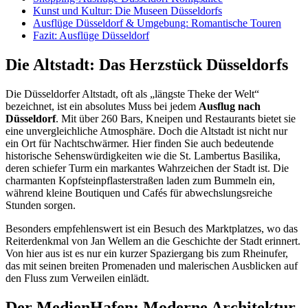
Kunst und Kultur: Die Museen Düsseldorfs
Ausflüge Düsseldorf & Umgebung: Romantische Touren
Fazit: Ausflüge Düsseldorf
Die Altstadt: Das Herzstück Düsseldorfs
Die Düsseldorfer Altstadt, oft als „längste Theke der Welt“
bezeichnet, ist ein absolutes Muss bei jedem
Ausflug nach
Düsseldorf
. Mit über 260 Bars, Kneipen und Restaurants bietet sie
eine unvergleichliche Atmosphäre. Doch die Altstadt ist nicht nur
ein Ort für Nachtschwärmer. Hier finden Sie auch bedeutende
historische Sehenswürdigkeiten wie die St. Lambertus Basilika,
deren schiefer Turm ein markantes Wahrzeichen der Stadt ist. Die
charmanten Kopfsteinpflasterstraßen laden zum Bummeln ein,
während kleine Boutiquen und Cafés für abwechslungsreiche
Stunden sorgen.
Besonders empfehlenswert ist ein Besuch des Marktplatzes, wo das
Reiterdenkmal von Jan Wellem an die Geschichte der Stadt erinnert.
Von hier aus ist es nur ein kurzer Spaziergang bis zum Rheinufer,
das mit seinen breiten Promenaden und malerischen Ausblicken auf
den Fluss zum Verweilen einlädt.
Der MedienHafen: Moderne Architektur