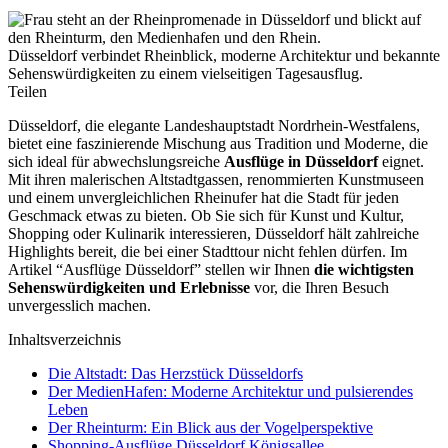
Düsseldorf verbindet Rheinblick, moderne Architektur und bekannte
Sehenswürdigkeiten zu einem vielseitigen Tagesausflug.
Teilen
Düsseldorf, die elegante Landeshauptstadt Nordrhein-Westfalens,
bietet eine faszinierende Mischung aus Tradition und Moderne, die
sich ideal für abwechslungsreiche
Ausflüge in Düsseldorf
eignet.
Mit ihren malerischen Altstadtgassen, renommierten Kunstmuseen
und einem unvergleichlichen Rheinufer hat die Stadt für jeden
Geschmack etwas zu bieten. Ob Sie sich für Kunst und Kultur,
Shopping oder Kulinarik interessieren, Düsseldorf hält zahlreiche
Highlights bereit, die bei einer Stadttour nicht fehlen dürfen. Im
Artikel “Ausflüge Düsseldorf” stellen wir Ihnen
die wichtigsten
Sehenswürdigkeiten und Erlebnisse
vor, die Ihren Besuch
unvergesslich machen.
Inhaltsverzeichnis
Die Altstadt: Das Herzstück Düsseldorfs
Der MedienHafen: Moderne Architektur und pulsierendes
Leben
Der Rheinturm: Ein Blick aus der Vogelperspektive
Shopping-Ausflüge Düsseldorf Königsallee