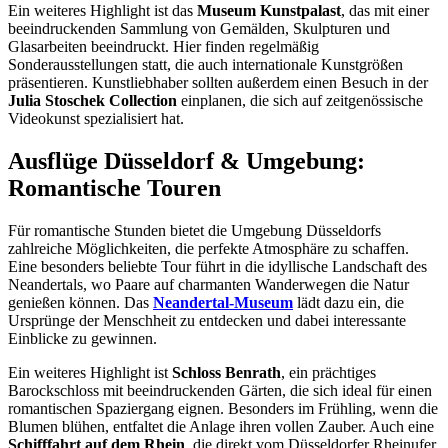
Ein weiteres Highlight ist das
Museum Kunstpalast
, das mit einer
beeindruckenden Sammlung von Gemälden, Skulpturen und
Glasarbeiten beeindruckt. Hier finden regelmäßig
Sonderausstellungen statt, die auch internationale Kunstgrößen
präsentieren. Kunstliebhaber sollten außerdem einen Besuch in der
Julia Stoschek Collection
einplanen, die sich auf zeitgenössische
Videokunst spezialisiert hat.
Ausflüge Düsseldorf & Umgebung:
Romantische Touren
Für romantische Stunden bietet die Umgebung Düsseldorfs
zahlreiche Möglichkeiten, die perfekte Atmosphäre zu schaffen.
Eine besonders beliebte Tour führt in die idyllische Landschaft des
Neandertals, wo Paare auf charmanten Wanderwegen die Natur
genießen können. Das
Neandertal-Museum
lädt dazu ein, die
Ursprünge der Menschheit zu entdecken und dabei interessante
Einblicke zu gewinnen.
Ein weiteres Highlight ist
Schloss Benrath
, ein prächtiges
Barockschloss mit beeindruckenden Gärten, die sich ideal für einen
romantischen Spaziergang eignen. Besonders im Frühling, wenn die
Blumen blühen, entfaltet die Anlage ihren vollen Zauber. Auch eine
Schifffahrt auf dem Rhein
, die direkt vom Düsseldorfer Rheinufer