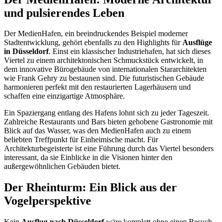
und pulsierendes Leben
Der MedienHafen, ein beeindruckendes Beispiel moderner
Stadtentwicklung, gehört ebenfalls zu den Highlights für
Ausflüge
in Düsseldorf
. Einst ein klassischer Industriehafen, hat sich dieses
Viertel zu einem architektonischen Schmuckstück entwickelt, in
dem innovative Bürogebäude von internationalen Stararchitekten
wie Frank Gehry zu bestaunen sind. Die futuristischen Gebäude
harmonieren perfekt mit den restaurierten Lagerhäusern und
schaffen eine einzigartige Atmosphäre.
Ein Spaziergang entlang des Hafens lohnt sich zu jeder Tageszeit.
Zahlreiche Restaurants und Bars bieten gehobene Gastronomie mit
Blick auf das Wasser, was den MedienHafen auch zu einem
beliebten Treffpunkt für Einheimische macht. Für
Architekturbegeisterte ist eine Führung durch das Viertel besonders
interessant, da sie Einblicke in die Visionen hinter den
außergewöhnlichen Gebäuden bietet.
Der Rheinturm: Ein Blick aus der
Vogelperspektive
Kein
Ausflug nach Düsseldorf
wäre komplett ohne einen Besuch