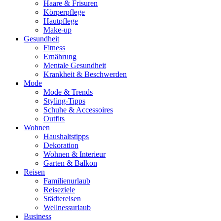
Haare & Frisuren
Körperpflege
Hautpflege
Make-up
Gesundheit
Fitness
Ernährung
Mentale Gesundheit
Krankheit & Beschwerden
Mode
Mode & Trends
Styling-Tipps
Schuhe & Accessoires
Outfits
Wohnen
Haushaltstipps
Dekoration
Wohnen & Interieur
Garten & Balkon
Reisen
Familienurlaub
Reiseziele
Städtereisen
Wellnessurlaub
Business