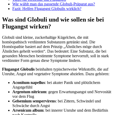
Wie wählt man das passende Globuli-Präparat aus?
Fazit: Helfen Flugangst Globulis wirklich?
Was sind Globuli und wie sollen sie bei
Flugangst wirken?
Globuli sind kleine, zuckerhaltige Kügelchen, die mit
homöopathisch verdünnten Substanzen getränkt sind. Die
Homöopathie basiert auf dem Prinzip „Ähnliches möge durch
Ähnliches geheilt werden“. Das bedeutet: Eine Substanz, die bei
gesunden Menschen bestimmte Symptome hervorruft, soll in stark
verdünnter Form genau diese Symptome lindern.
Flugangst Globulis
beinhalten typischerweise Wirkstoffe, die auf
Unruhe, Angst und vegetative Symptome abzielen. Dazu gehören:
Aconitum napellus
: bei akuter Panik und plötzlichem
Angstgefühl
Argentum nitricum
: gegen Erwartungsangst und Nervosität
vor dem Flug
Gelsemium sempervirens
: bei Zittern, Schwindel und
Schwäche durch Angst
Arsenicum album
: bei innerer Unruhe und dem Bedürfnis
nach Kontrolle