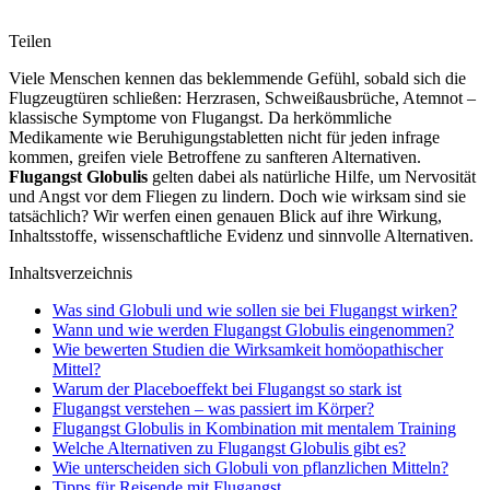
Teilen
Viele Menschen kennen das beklemmende Gefühl, sobald sich die
Flugzeugtüren schließen: Herzrasen, Schweißausbrüche, Atemnot –
klassische Symptome von Flugangst. Da herkömmliche
Medikamente wie Beruhigungstabletten nicht für jeden infrage
kommen, greifen viele Betroffene zu sanfteren Alternativen.
Flugangst Globulis
gelten dabei als natürliche Hilfe, um Nervosität
und Angst vor dem Fliegen zu lindern. Doch wie wirksam sind sie
tatsächlich? Wir werfen einen genauen Blick auf ihre Wirkung,
Inhaltsstoffe, wissenschaftliche Evidenz und sinnvolle Alternativen.
Inhaltsverzeichnis
Was sind Globuli und wie sollen sie bei Flugangst wirken?
Wann und wie werden Flugangst Globulis eingenommen?
Wie bewerten Studien die Wirksamkeit homöopathischer
Mittel?
Warum der Placeboeffekt bei Flugangst so stark ist
Flugangst verstehen – was passiert im Körper?
Flugangst Globulis in Kombination mit mentalem Training
Welche Alternativen zu Flugangst Globulis gibt es?
Wie unterscheiden sich Globuli von pflanzlichen Mitteln?
Tipps für Reisende mit Flugangst