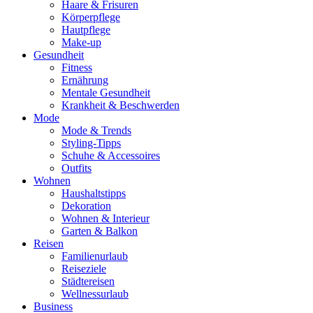
Haare & Frisuren
Körperpflege
Hautpflege
Make-up
Gesundheit
Fitness
Ernährung
Mentale Gesundheit
Krankheit & Beschwerden
Mode
Mode & Trends
Styling-Tipps
Schuhe & Accessoires
Outfits
Wohnen
Haushaltstipps
Dekoration
Wohnen & Interieur
Garten & Balkon
Reisen
Familienurlaub
Reiseziele
Städtereisen
Wellnessurlaub
Business