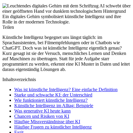
Ein digitales Gehirn symbolisiert künstliche Intelligenz und ihre
Rolle in der modernen Technologie.
Teilen
Künstliche Intelligenz begegnet uns längst täglich: im
Sprachassistenten, bei Filmempfehlungen oder in Chatbots wie
ChatGPT. Doch was ist künstliche Intelligenz eigentlich genau?
Kurz gesagt ist sie der Versuch, menschliches Lernen und Denken
auf Maschinen zu übertragen. Statt für jede Aufgabe starr
programmiert zu werden, erkennt eine KI Muster in Daten und leitet
daraus eigenständig Lösungen ab.
Inhaltsverzeichnis
Was ist künstliche Intelligenz? Eine einfache Definition
Starke und schwache KI: der Unterschied
Wie funktioniert künstliche Intelligenz?
Künstliche Intelligenz im Alltag: Beispiele
Was generative KI heute kann
Chancen und Risiken von KI
Häufige Missverständnisse über KI
Häufige Fragen zu künstlicher Intelligenz
Fazit