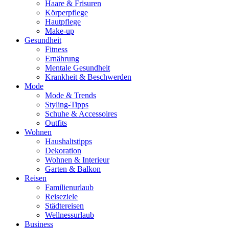
Haare & Frisuren
Körperpflege
Hautpflege
Make-up
Gesundheit
Fitness
Ernährung
Mentale Gesundheit
Krankheit & Beschwerden
Mode
Mode & Trends
Styling-Tipps
Schuhe & Accessoires
Outfits
Wohnen
Haushaltstipps
Dekoration
Wohnen & Interieur
Garten & Balkon
Reisen
Familienurlaub
Reiseziele
Städtereisen
Wellnessurlaub
Business