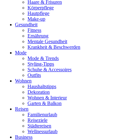
Haare & Frisuren
Körperpflege
Hautpflege
Make-up
Gesundheit
Fitness
Ernährung
Mentale Gesundheit
Krankheit & Beschwerden
Mode
Mode & Trends
Styling-Tipps
Schuhe & Accessoires
Outfits
Wohnen
Haushaltstipps
Dekoration
Wohnen & Interieur
Garten & Balkon
Reisen
Familienurlaub
Reiseziele
Städtereisen
Wellnessurlaub
Business