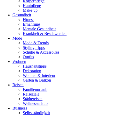
Körperpflege
Hautpflege
Make-up
Gesundheit
Fitness
Ernährung
Mentale Gesundheit
Krankheit & Beschwerden
Mode
Mode & Trends
Styling-Tipps
Schuhe & Accessoires
Outfits
Wohnen
Haushaltstipps
Dekoration
Wohnen & Interieur
Garten & Balkon
Reisen
Familienurlaub
Reiseziele
Städtereisen
Wellnessurlaub
Business
Selbstständigkeit