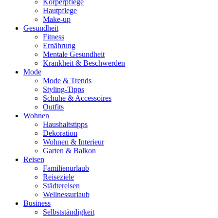
Körperpflege
Hautpflege
Make-up
Gesundheit
Fitness
Ernährung
Mentale Gesundheit
Krankheit & Beschwerden
Mode
Mode & Trends
Styling-Tipps
Schuhe & Accessoires
Outfits
Wohnen
Haushaltstipps
Dekoration
Wohnen & Interieur
Garten & Balkon
Reisen
Familienurlaub
Reiseziele
Städtereisen
Wellnessurlaub
Business
Selbstständigkeit