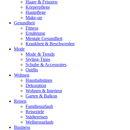
Haare & Frisuren
Körperpflege
Hautpflege
Make-up
Gesundheit
Fitness
Ernährung
Mentale Gesundheit
Krankheit & Beschwerden
Mode
Mode & Trends
Styling-Tipps
Schuhe & Accessoires
Outfits
Wohnen
Haushaltstipps
Dekoration
Wohnen & Interieur
Garten & Balkon
Reisen
Familienurlaub
Reiseziele
Städtereisen
Wellnessurlaub
Business