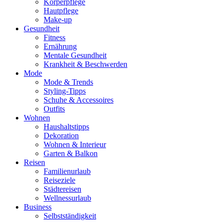
Körperpflege
Hautpflege
Make-up
Gesundheit
Fitness
Ernährung
Mentale Gesundheit
Krankheit & Beschwerden
Mode
Mode & Trends
Styling-Tipps
Schuhe & Accessoires
Outfits
Wohnen
Haushaltstipps
Dekoration
Wohnen & Interieur
Garten & Balkon
Reisen
Familienurlaub
Reiseziele
Städtereisen
Wellnessurlaub
Business
Selbstständigkeit