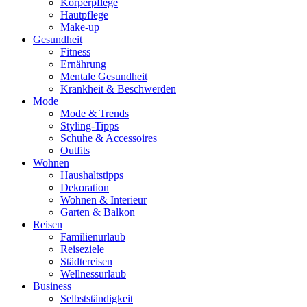
Körperpflege
Hautpflege
Make-up
Gesundheit
Fitness
Ernährung
Mentale Gesundheit
Krankheit & Beschwerden
Mode
Mode & Trends
Styling-Tipps
Schuhe & Accessoires
Outfits
Wohnen
Haushaltstipps
Dekoration
Wohnen & Interieur
Garten & Balkon
Reisen
Familienurlaub
Reiseziele
Städtereisen
Wellnessurlaub
Business
Selbstständigkeit