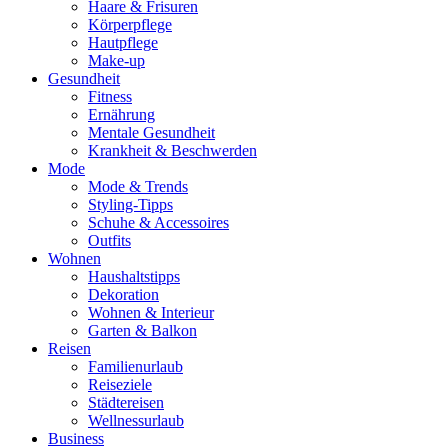
Haare & Frisuren
Körperpflege
Hautpflege
Make-up
Gesundheit
Fitness
Ernährung
Mentale Gesundheit
Krankheit & Beschwerden
Mode
Mode & Trends
Styling-Tipps
Schuhe & Accessoires
Outfits
Wohnen
Haushaltstipps
Dekoration
Wohnen & Interieur
Garten & Balkon
Reisen
Familienurlaub
Reiseziele
Städtereisen
Wellnessurlaub
Business