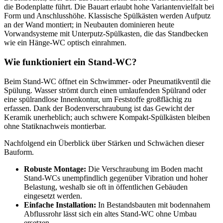
die Bodenplatte führt. Die Bauart erlaubt hohe Variantenvielfalt bei
Form und Anschlusshöhe. Klassische Spülkästen werden Aufputz
an der Wand montiert; in Neubauten dominieren heute
Vorwandsysteme mit Unterputz‑Spülkasten, die das Standbecken
wie ein Hänge‑WC optisch einrahmen.
Wie funktioniert ein Stand‑WC?
Beim Stand‑WC öffnet ein Schwimmer‑ oder Pneumatikventil die
Spülung. Wasser strömt durch einen umlaufenden Spülrand oder
eine spülrandlose Innenkontur, um Feststoffe großflächig zu
erfassen. Dank der Bodenverschraubung ist das Gewicht der
Keramik unerheblich; auch schwere Kompakt‑Spülkästen bleiben
ohne Statiknachweis montierbar.
Nachfolgend ein Überblick über Stärken und Schwächen dieser
Bauform.
Robuste Montage:
Die Verschraubung im Boden macht
Stand‑WCs unempfindlich gegenüber Vibration und hoher
Belastung, weshalb sie oft in öffentlichen Gebäuden
eingesetzt werden.
Einfache Installation:
In Bestandsbauten mit bodennahem
Abflussrohr lässt sich ein altes Stand‑WC ohne Umbau
ersetzen.