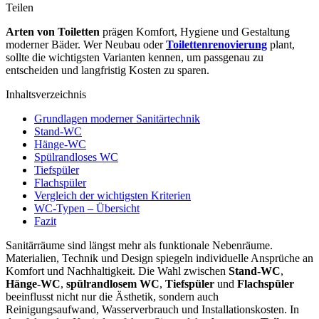
Teilen
Arten von Toiletten
prägen Komfort, Hygiene und Gestaltung
moderner Bäder. Wer Neubau oder
Toilettenrenovierung
plant,
sollte die wichtigsten Varianten kennen, um passgenau zu
entscheiden und langfristig Kosten zu sparen.
Inhaltsverzeichnis
Grundlagen moderner Sanitärtechnik
Stand‑WC
Hänge‑WC
Spülrandloses WC
Tiefspüler
Flachspüler
Vergleich der wichtigsten Kriterien
WC-Typen – Übersicht
Fazit
Sanitärräume sind längst mehr als funktionale Nebenräume.
Materialien, Technik und Design spiegeln individuelle Ansprüche an
Komfort und Nachhaltigkeit. Die Wahl zwischen
Stand‑WC
,
Hänge‑WC
,
spülrandlosem WC
,
Tiefspüler
und
Flachspüler
beeinflusst nicht nur die Ästhetik, sondern auch
Reinigungsaufwand, Wasserverbrauch und Installationskosten. In