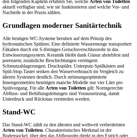
den folgenden Kapiteln erfahren Sie, welche
Arten von Toiletten
aktuell verfügbar sind, wie sie funktionieren und welche Vor‑ und
Nachteile in der Praxis zählen.
Grundlagen moderner Sanitärtechnik
Alle heutigen WC‑Systeme beruhen auf dem Prinzip des
hydrostatischen Spülens: Eine definierte Wassermenge transportiert
Fäkalien durch ein S‑förmiges Geruchsverschlussrohr in das
Entwässerungssystem. Keramik bleibt dank Glasur abriebfest und
porenarm; zusätzliche Beschichtungen verringern
Schmutzablagerungen. Druckspüler, Unterputz‑Spülkästen und
Spül‑Stop‑Taster senken den Wasserverbrauch im Vergleich zu
älteren Systemen deutlich. Durch strömungsoptimierte
Innengeometrien benötigen manche Modelle nur vier Liter pro
Spülvorgang. Für alle
Arten von Toiletten
gilt: Normgerechte
Abfluss‑ und Belüftungsleitungen sind Voraussetzung, damit
Unterdruck und Rückstau vermieden werden.
Stand‑WC
Das Stand‑WC zählt zu den ältesten und weltweit verbreitetsten
Arten von Toiletten
. Charakteristisches Merkmal ist der
Bodensockel, über den das Abflussrohr direkt in den Estrich oder