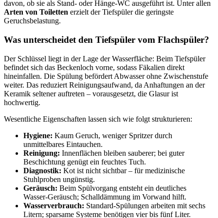
davon, ob sie als Stand‑ oder Hänge‑WC ausgeführt ist. Unter allen
Arten von Toiletten
erzielt der Tiefspüler die geringste
Geruchsbelastung.
Was unterscheidet den Tiefspüler vom Flachspüler?
Der Schlüssel liegt in der Lage der Wasserfläche: Beim Tiefspüler
befindet sich das Beckenloch vorne, sodass Fäkalien direkt
hineinfallen. Die Spülung befördert Abwasser ohne Zwischenstufe
weiter. Das reduziert Reinigungsaufwand, da Anhaftungen an der
Keramik seltener auftreten – vorausgesetzt, die Glasur ist
hochwertig.
Wesentliche Eigenschaften lassen sich wie folgt strukturieren:
Hygiene:
Kaum Geruch, weniger Spritzer durch
unmittelbares Eintauchen.
Reinigung:
Innenflächen bleiben sauberer; bei guter
Beschichtung genügt ein feuchtes Tuch.
Diagnostik:
Kot ist nicht sichtbar – für medizinische
Stuhlproben ungünstig.
Geräusch:
Beim Spülvorgang entsteht ein deutliches
Wasser‑Geräusch; Schalldämmung im Vorwand hilft.
Wasserverbrauch:
Standard‑Spülungen arbeiten mit sechs
Litern; sparsame Systeme benötigen vier bis fünf Liter.