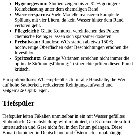
Hygienegewinn:
Studien zeigen bis zu 95 % geringere
Keimbelastung unter dem ehemaligen Rand.
Wasserersparnis:
Viele Modelle realisieren komplette
Spülung mit vier Litern, da kein Wasser hinter dem Rand
verloren geht.
Pflegeleicht:
Glatte Konturen vereinfachen das Putzen,
chemische Reiniger lassen sich sparsamer dosieren.
Preisniveau:
Randlose WCs starten ab etwa 150 €;
hochwertige Oberflächen oder Beschichtungen erhöhen die
Investition.
Spritzschutz:
Günstige Varianten erreichen nicht immer die
optimale Strömungsführung; Testberichte prüfen diesen Punkt
kritisch.
Ein spülrandloses WC empfiehlt sich für alle Haushalte, die Wert
auf hohe Sauberkeit, reduzierten Reinigungsaufwand und
zeitgemäße Optik legen.
Tiefspüler
Tiefspüler leiten Fäkalien unmittelbar in ein mit Wasser gefülltes
Siphonloch. Geruchsbildung wird minimiert, da Exkremente sofort
untertauchen und Gase nicht frei in den Raum gelangen. Diese
Bauart dominiert in Deutschland und Österreich – unabhängig