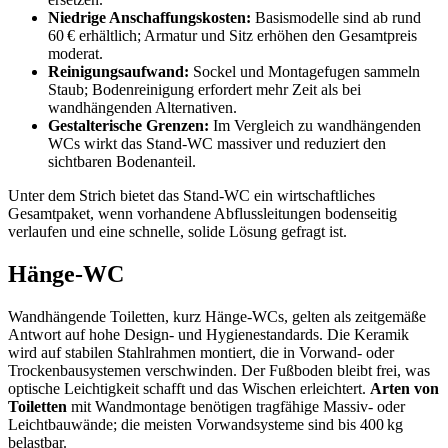
Niedrige Anschaffungskosten:
Basismodelle sind ab rund
60 € erhältlich; Armatur und Sitz erhöhen den Gesamtpreis
moderat.
Reinigungsaufwand:
Sockel und Montagefugen sammeln
Staub; Bodenreinigung erfordert mehr Zeit als bei
wandhängenden Alternativen.
Gestalterische Grenzen:
Im Vergleich zu wandhängenden
WCs wirkt das Stand‑WC massiver und reduziert den
sichtbaren Bodenanteil.
Unter dem Strich bietet das Stand‑WC ein wirtschaftliches
Gesamtpaket, wenn vorhandene Abflussleitungen bodenseitig
verlaufen und eine schnelle, solide Lösung gefragt ist.
Hänge‑WC
Wandhängende Toiletten, kurz Hänge‑WCs, gelten als zeitgemäße
Antwort auf hohe Design‑ und Hygienestandards. Die Keramik
wird auf stabilen Stahlrahmen montiert, die in Vorwand‑ oder
Trockenbausystemen verschwinden. Der Fußboden bleibt frei, was
optische Leichtigkeit schafft und das Wischen erleichtert.
Arten von
Toiletten
mit Wandmontage benötigen tragfähige Massiv‑ oder
Leichtbauwände; die meisten Vorwandsysteme sind bis 400 kg
belastbar.