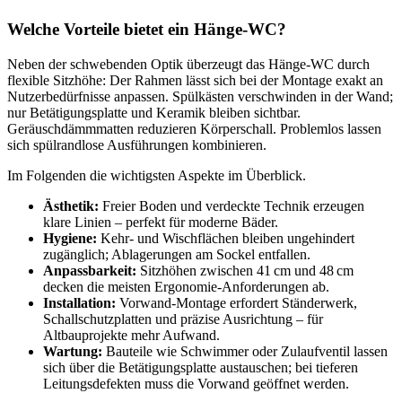
Welche Vorteile bietet ein Hänge‑WC?
Neben der schwebenden Optik überzeugt das Hänge‑WC durch
flexible Sitzhöhe: Der Rahmen lässt sich bei der Montage exakt an
Nutzerbedürfnisse anpassen. Spülkästen verschwinden in der Wand;
nur Betätigungsplatte und Keramik bleiben sichtbar.
Geräuschdämmmatten reduzieren Körperschall. Problemlos lassen
sich spülrandlose Ausführungen kombinieren.
Im Folgenden die wichtigsten Aspekte im Überblick.
Ästhetik:
Freier Boden und verdeckte Technik erzeugen
klare Linien – perfekt für moderne Bäder.
Hygiene:
Kehr‑ und Wischflächen bleiben ungehindert
zugänglich; Ablagerungen am Sockel entfallen.
Anpassbarkeit:
Sitzhöhen zwischen 41 cm und 48 cm
decken die meisten Ergonomie‑Anforderungen ab.
Installation:
Vorwand‑Montage erfordert Ständerwerk,
Schallschutzplatten und präzise Ausrichtung – für
Altbauprojekte mehr Aufwand.
Wartung:
Bauteile wie Schwimmer oder Zulaufventil lassen
sich über die Betätigungsplatte austauschen; bei tieferen
Leitungsdefekten muss die Vorwand geöffnet werden.