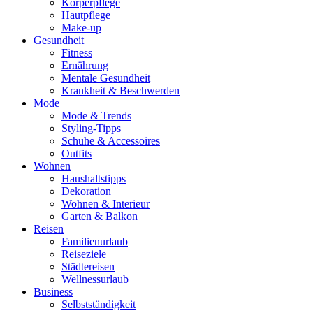
Körperpflege
Hautpflege
Make-up
Gesundheit
Fitness
Ernährung
Mentale Gesundheit
Krankheit & Beschwerden
Mode
Mode & Trends
Styling-Tipps
Schuhe & Accessoires
Outfits
Wohnen
Haushaltstipps
Dekoration
Wohnen & Interieur
Garten & Balkon
Reisen
Familienurlaub
Reiseziele
Städtereisen
Wellnessurlaub
Business
Selbstständigkeit