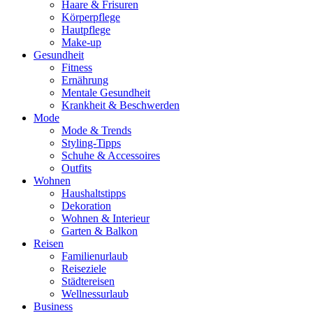
Haare & Frisuren
Körperpflege
Hautpflege
Make-up
Gesundheit
Fitness
Ernährung
Mentale Gesundheit
Krankheit & Beschwerden
Mode
Mode & Trends
Styling-Tipps
Schuhe & Accessoires
Outfits
Wohnen
Haushaltstipps
Dekoration
Wohnen & Interieur
Garten & Balkon
Reisen
Familienurlaub
Reiseziele
Städtereisen
Wellnessurlaub
Business