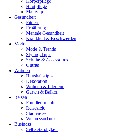
Körperpflege
Hautpflege
Make-up
Gesundheit
Fitness
Ernährung
Mentale Gesundheit
Krankheit & Beschwerden
Mode
Mode & Trends
Styling-Tipps
Schuhe & Accessoires
Outfits
Wohnen
Haushaltstipps
Dekoration
Wohnen & Interieur
Garten & Balkon
Reisen
Familienurlaub
Reiseziele
Städtereisen
Wellnessurlaub
Business
Selbstständigkeit