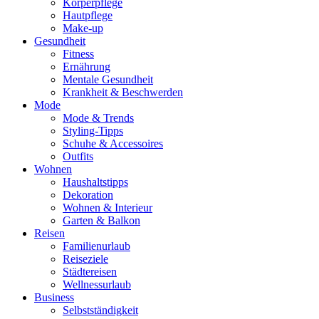
Körperpflege
Hautpflege
Make-up
Gesundheit
Fitness
Ernährung
Mentale Gesundheit
Krankheit & Beschwerden
Mode
Mode & Trends
Styling-Tipps
Schuhe & Accessoires
Outfits
Wohnen
Haushaltstipps
Dekoration
Wohnen & Interieur
Garten & Balkon
Reisen
Familienurlaub
Reiseziele
Städtereisen
Wellnessurlaub
Business
Selbstständigkeit